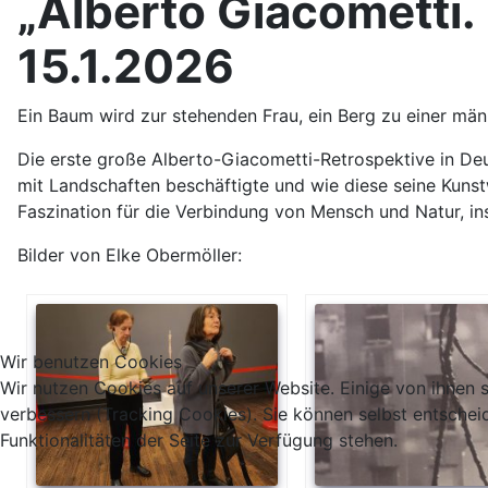
„Alberto Giacometti.
15.1.2026
Ein Baum wird zur stehenden Frau, ein Berg zu einer män
Die erste große Alberto-Giacometti-Retrospektive in Deu
mit Landschaften beschäftigte und wie diese seine Kuns
Faszination für die Verbindung von Mensch und Natur, ins
Bilder von Elke Obermöller:
Wir benutzen Cookies
Wir nutzen Cookies auf unserer Website. Einige von ihnen s
verbessern (Tracking Cookies). Sie können selbst entschei
Funktionalitäten der Seite zur Verfügung stehen.