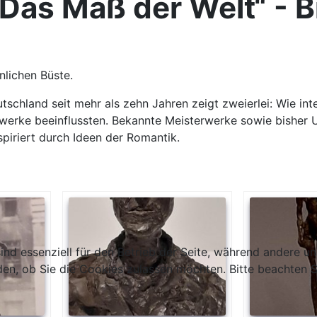
 Das Maß der Welt“ - 
nlichen Büste.
tschland seit mehr als zehn Jahren zeigt zweierlei: Wie in
twerke beeinflussten. Bekannte Meisterwerke sowie bisher 
piriert durch Ideen der Romantik.
ind essenziell für den Betrieb der Seite, während andere u
den, ob Sie die Cookies zulassen möchten. Bitte beachten S