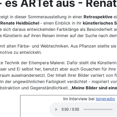
 es ARTet aus - Rena
eigt in dieser Sommerausstellung in einer
Retrospektive
e
n Renate
Heidbüchel
- einen Einblick in ihr
künstlerisches S
 sich daraus entwickelnden Farbklänge als Besonderheit auf.
ie Künstlerin auf ihren Reisen immer auf der Suche nach d
 mit alten Färbe- und Webtechniken. Aus Pflanzen stellte sie
motive zu entwickeln.
te Technik der Eitempera Malerei. Dafür stellt die Künstle
sser und Ei selbst her, benutzt aber auch Gouachen für ihre 
raum auseinandersetzt. Der Inhalt ihrer Bilder variiert von 
 In der ungewöhnlichen Farbigkeit verdichtet - inspiriert v
straktion und Gegenständlichkeit. „
Meine Bilder sind ei
Im Interview bei
leineradio