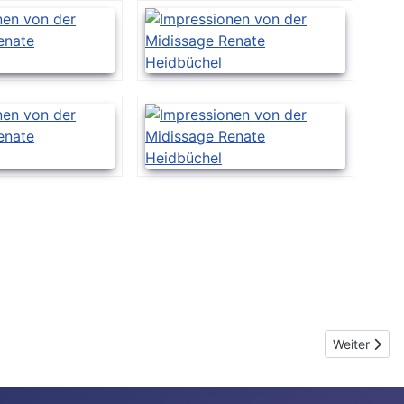
Nächster Be
Weiter