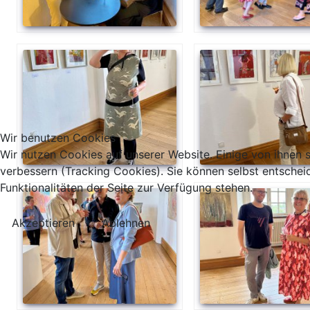
Wir benutzen Cookies
Wir nutzen Cookies auf unserer Website. Einige von ihnen s
verbessern (Tracking Cookies). Sie können selbst entschei
Funktionalitäten der Seite zur Verfügung stehen.
Akzeptieren
Ablehnen