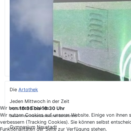
Die
Artothek
Jeden Mittwoch in der Zeit
Wir benutzen Cookies
von
16:30 bis 18:30 Uhr
Wir nutzen Cookies auf unserer Website. Einige von ihnen s
(außer in den niedersächsischen Schulferien)
verbessern (Tracking Cookies). Sie können selbst entschei
Gymnasium Neustadt
Funktionalitäten der Seite zur Verfügung stehen.