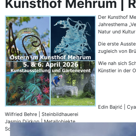
Kunsthof Mehrum | R
Der Kunsthof Me
Jahresthema „Ve
Natur und Kultu
Die erste Ausst
zugleich von Brü
Wie nah sich Sc
Künstler in der 
Edin Bajrić | C
Wilfried Behre | Steinbildhauerei
Jasmin Dürkop | Metallobjekte
Schirin Fatemi | Malerei und Radierung