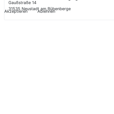
Gaußstraße 14
31535 Neustadt am Rübenberge
Akzeptieren
Ablehnen