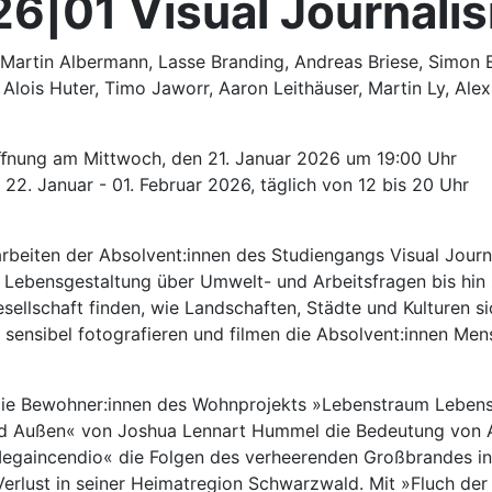
26|01 Visual Journali
 Martin Albermann, Lasse Branding, Andreas Briese, Simon 
lois Huter, Timo Jaworr, Aaron Leithäuser, Martin Ly, Alex 
ﬀnung am Mittwoch, den 21. Januar 2026 um 19:00 Uhr
22. Januar - 01. Februar 2026, täglich von 12 bis 20 Uhr
arbeiten der Absolvent:innen des Studiengangs Visual Jo
r Lebensgestaltung über Umwelt- und Arbeitsfragen bis hin 
sellschaft finden, wie Landschaften, Städte und Kulturen si
d sensibel fotografieren und filmen die Absolvent:innen Me
r die Bewohner:innen des Wohnprojekts »Lebenstraum Leben
d Außen« von Joshua Lennart Hummel die Bedeutung von Arb
egaincendio« die Folgen des verheerenden Großbrandes in V
Verlust in seiner Heimatregion Schwarzwald. Mit »Fluch der 