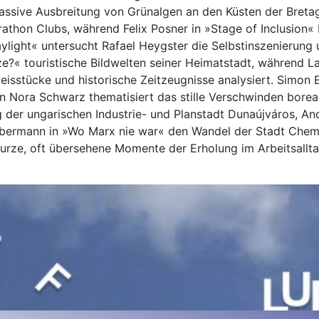
ssive Ausbreitung von Grünalgen an den Küsten der Bretag
athon Clubs, während Felix Posner in »Stage of Inclusion« 
aylight« untersucht Rafael Heygster die Selbstinszenierun
aze?« touristische Bildwelten seiner Heimatstadt, während La
eweisstücke und historische Zeitzeugnisse analysiert. Simo
von Nora Schwarz thematisiert das stille Verschwinden bore
r ungarischen Industrie- und Planstadt Dunaújváros, Andre
bermann in »Wo Marx nie war« den Wandel der Stadt Chemni
kurze, oft übersehene Momente der Erholung im Arbeitsallta