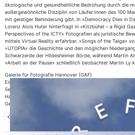
ökologische und gesundheitliche Bedrohung durch die ma
außergewöhnliche Disziplin von Läufer:innen des 100 Mar
mit geistiger Behinderung gibt. In »Democracy Dies in D
Lorenz Alois Huter hinterfragt in »Kitzbühel – a Rigid G
Perspectives of the ICTY« Fotografien als juristische B
mittels Virtual Reality erfahrbar. »Songs of the Taiga« 
»UTOPIA« die Geschichte und den möglichen Niedergang de
Schwarzerde der Hildesheimer Börde, während Martin Al
»Arbeit an der Pause« schließlich beobachtet Martin Ly 
Galerie für Fotografie Hannover (GAF)
Eisfabrik
Seilerstraße 15d
Hannover 30171
Germany
Vorheriger Beitrag: Andrej Wilhelms - zu schön zum Bleiben
Zurück