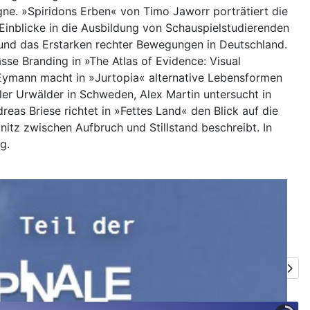
ne. »Spiridons Erben« von Timo Jaworr porträtiert die
Einblicke in die Ausbildung von Schauspielstudierenden
g und das Erstarken rechter Bewegungen in Deutschland.
sse Branding in »The Atlas of Evidence: Visual
n Eymann macht in »Jurtopia« alternative Lebensformen
aler Urwälder in Schweden, Alex Martin untersucht in
as Briese richtet in »Fettes Land« den Blick auf die
tz zwischen Aufbruch und Stillstand beschreibt. In
g.
Nächster Be
Weiter