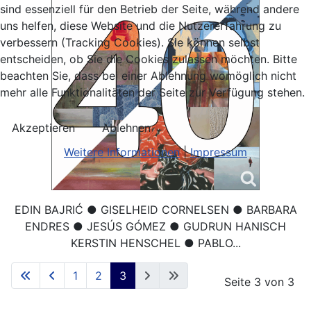
sind essenziell für den Betrieb der Seite, während andere
uns helfen, diese Website und die Nutzererfahrung zu
verbessern (Tracking Cookies). Sie können selbst
entscheiden, ob Sie die Cookies zulassen möchten. Bitte
beachten Sie, dass bei einer Ablehnung womöglich nicht
mehr alle Funktionalitäten der Seite zur Verfügung stehen.
Akzeptieren
Ablehnen
Weitere Informationen
|
Impressum
EDIN BAJRIĆ ● GISELHEID CORNELSEN ● BARBARA
ENDRES ● JESÚS GÓMEZ ● GUDRUN HANISCH
KERSTIN HENSCHEL ● PABLO...
1
2
3
Seite 3 von 3