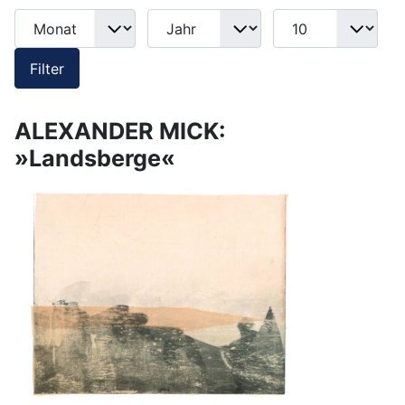
Monat
Jahr
Anzeige #
Filter
Filter
ALEXANDER MICK:
»Landsberge«