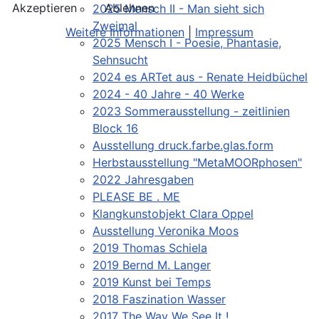
Akzeptieren
Ablehnen
2025 Mensch II - Man sieht sich
Zweimal
Weitere Informationen
|
Impressum
2025 Mensch I - Poesie, Phantasie,
Sehnsucht
2024 es ARTet aus - Renate Heidbüchel
2024 - 40 Jahre - 40 Werke
2023 Sommerausstellung - zeitlinien
Block 16
Ausstellung druck.farbe.glas.form
Herbstausstellung "MetaMOORphosen"
2022 Jahresgaben
PLEASE BE . ME
Klangkunstobjekt Clara Oppel
Ausstellung Veronika Moos
2019 Thomas Schiela
2019 Bernd M. Langer
2019 Kunst bei Temps
2018 Faszination Wasser
2017 The Way We See It !