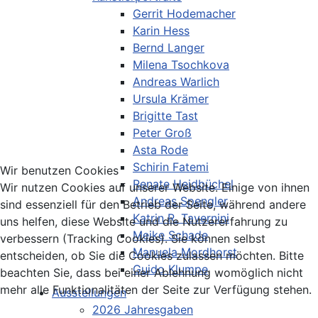
Gerrit Hodemacher
Karin Hess
Bernd Langer
Milena Tsochkova
Andreas Warlich
Ursula Krämer
Brigitte Tast
Peter Groß
Asta Rode
Schirin Fatemi
Wir benutzen Cookies
Renate Heidbüchel
Wir nutzen Cookies auf unserer Website. Einige von ihnen
Andreas Spengler
sind essenziell für den Betrieb der Seite, während andere
Katrin R. Tavernini
uns helfen, diese Website und die Nutzererfahrung zu
Meike Schade
verbessern (Tracking Cookies). Sie können selbst
Manuela Mordhorst
entscheiden, ob Sie die Cookies zulassen möchten. Bitte
Guido Klumpe
beachten Sie, dass bei einer Ablehnung womöglich nicht
mehr alle Funktionalitäten der Seite zur Verfügung stehen.
Ausstellungen
2026 Jahresgaben