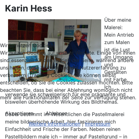
Karin Hess
Über meine
Malerei:
Mein Antrieb
zum Malen
Wir benutzen Cookies
ist die Lust
Wir nutzen Cookies auf unserer Website. Einige von ihnen
am Umgang
sind essenziell für den Betrieb der Seite, während andere
und
uns helfen, diese Website und die Nutzererfahrung zu
Gestalten
verbessern (Tracking Cookies). Sie können selbst
mit Farbe.
entscheiden, ob Sie die Cookies zulassen möchten. Bitte
Ich
beachten Sie, dass bei einer Ablehnung womöglich nicht
verwende sie schwelgerisch für eine prägnante und
mehr alle Funktionalitäten der Seite zur Verfügung stehen.
bisweilen überhöhende Wirkung des Bildthemas.
Akzeptieren
Ablehnen
Dabei bestimmt im Wesentlichen die Pastellmalerei
meine bildnerische Arbeit, hier faszinieren mich
Weitere Informationen
|
Impressum
Einfachheit und Frische der Farben. Neben reinen
Pastellbildern male ich – immer auf Pastellgrund – in