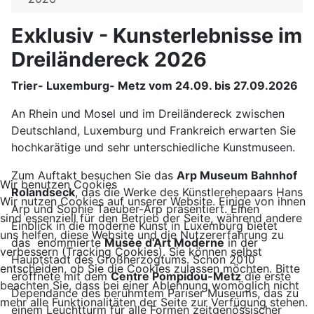
Exklusiv - Kunsterlebnisse im
Dreiländereck 2026
Trier- Luxemburg- Metz vom 24.09. bis 27.09.2026
An Rhein und Mosel und im Dreiländereck zwischen
Deutschland, Luxemburg und Frankreich erwarten Sie
hochkarätige und sehr unterschiedliche Kunstmuseen.
Zum Auftakt besuchen Sie das
Arp Museum Bahnhof
Wir benutzen Cookies
Rolandseck
, das die Werke des Künstlerehepaars Hans
Wir nutzen Cookies auf unserer Website. Einige von ihnen
Arp und Sophie Taeuber-Arp präsentiert. Einen
sind essenziell für den Betrieb der Seite, während andere
Einblick in die moderne Kunst in Luxemburg bietet
uns helfen, diese Website und die Nutzererfahrung zu
das enommierte
Musée d’Art Moderne
in der
verbessern (Tracking Cookies). Sie können selbst
Hauptstadt des Großherzogtums. Schon 2010
entscheiden, ob Sie die Cookies zulassen möchten. Bitte
eröffnete mit dem
Centre Pompidou-Metz
die erste
beachten Sie, dass bei einer Ablehnung womöglich nicht
Dependance des berühmtem Pariser Museums, das zu
mehr alle Funktionalitäten der Seite zur Verfügung stehen.
einem Leuchtturm für alle Formen zeitgenössischer