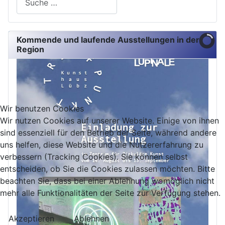
Kommende und laufende Ausstellungen in der
Region
Wir benutzen Cookies
Wir nutzen Cookies auf unserer Website. Einige von ihnen
sind essenziell für den Betrieb der Seite, während andere
uns helfen, diese Website und die Nutzererfahrung zu
verbessern (Tracking Cookies). Sie können selbst
entscheiden, ob Sie die Cookies zulassen möchten. Bitte
beachten Sie, dass bei einer Ablehnung womöglich nicht
mehr alle Funktionalitäten der Seite zur Verfügung stehen.
Akzeptieren
Ablehnen