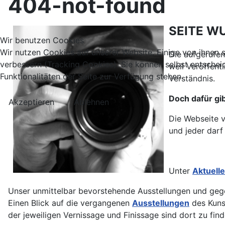
404-not-found
SEITE W
Wir benutzen Cookies
Wir nutzen Cookies auf unserer Website. Einige von ihnen s
Die aufgerufe
verbessern (Tracking Cookies). Sie können selbst entschei
weil Veröffent
Funktionalitäten der Seite zur Verfügung stehen.
Verständnis.
Doch dafür gib
Akzeptieren
Ablehnen
Die Webseite v
und jeder darf
Unter
Aktuell
Unser unmittelbar bevorstehende Ausstellungen und geg
Einen Blick auf die vergangenen
Ausstellungen
des Kunst
der jeweiligen Vernissage und Finissage sind dort zu find