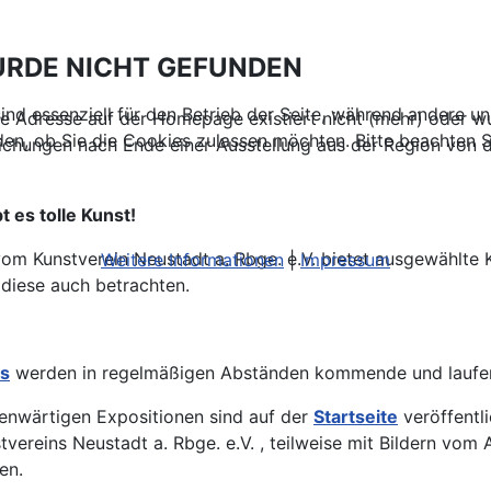
URDE NICHT GEFUNDEN
ind essenziell für den Betrieb der Seite, während andere u
ne Adresse auf der Homepage existiert nicht (mehr) oder 
den, ob Sie die Cookies zulassen möchten. Bitte beachten S
lichungen nach Ende einer Ausstellung aus der Region von
t es tolle Kunst!
om Kunstverein Neustadt a. Rbge. e.V. bietet ausgewählte 
Weitere Informationen
|
Impressum
 diese auch betrachten.
es
werden in regelmäßigen Abständen kommende und laufende
enwärtigen Expositionen sind auf der
Startseite
veröffentli
vereins Neustadt a. Rbge. e.V. , teilweise mit Bildern vom 
en.